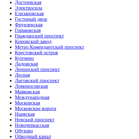
Достоевская
Электросила
Елизаровская
Гостиный двор
Фрунзенская
Горьковская
Гражданский проспект
Кировский завод
Метро Комендантский проспект
Крестовский остров
Купчино
Ладожская
Ленинский проспект
Лесная
Лиговский проспект
Ломоносовская
Маяковская
Международная
Московская
Московские ворота
Нарвская
Невский проспект
Новочеркасская
Обухово
Обводный канал