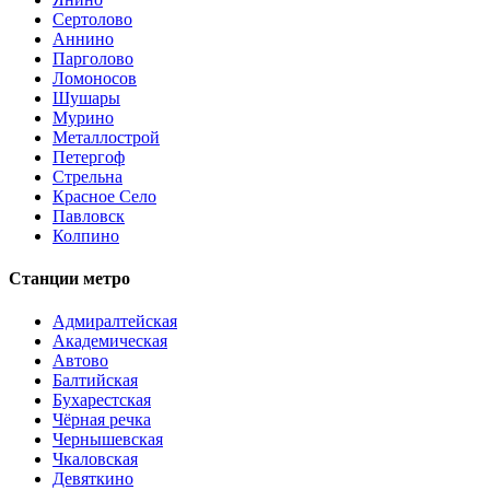
Сертолово
Аннино
Парголово
Ломоносов
Шушары
Мурино
Металлострой
Петергоф
Стрельна
Красное Село
Павловск
Колпино
Станции метро
Адмиралтейская
Академическая
Автово
Балтийская
Бухарестская
Чёрная речка
Чернышевская
Чкаловская
Девяткино