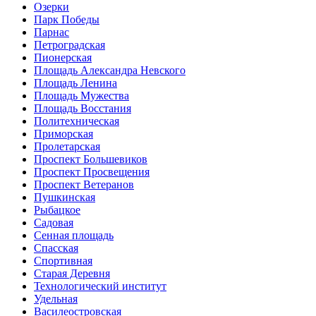
Озерки
Парк Победы
Парнас
Петроградская
Пионерская
Площадь Александра Невского
Площадь Ленина
Площадь Мужества
Площадь Восстания
Политехническая
Приморская
Пролетарская
Проспект Большевиков
Проспект Просвещения
Проспект Ветеранов
Пушкинская
Рыбацкое
Садовая
Сенная площадь
Спасская
Спортивная
Старая Деревня
Технологический институт
Удельная
Василеостровская