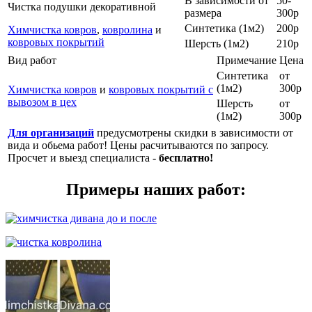
В зависимости от
50-
Чистка подушки декоративной
размера
300р
Синтетика (1м2)
200р
Химчистка ковров
,
ковролина
и
ковровых покрытий
Шерсть (1м2)
210р
Вид работ
Примечание
Цена
Синтетика
от
(1м2)
300р
Химчистка ковров
и
ковровых покрытий с
вывозом в цех
Шерсть
от
(1м2)
300р
Для организаций
предусмотрены скидки в зависимости от
вида и обьема работ! Цены расчитываются по запросу.
Просчет и выезд специалиста -
бесплатно!
Примеры наших работ: