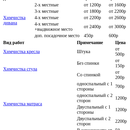
2-х местные
от 1200р
от 1600р
3-х местные
от 1800р
от 2200р
Химчистка
4-х местные
от 2200р
от 2600р
дивана
4-х местные
от 2400р
от 3000р
+выдвижное место
доп. посадочное место
450р
600р
Вид работ
Примечание
Цена
от
Химчистка кресла
Штука
500р
от
Без спинки
150р
Химчистка стула
от
Со спинкой
200р
односпальный с 1
700р
стороны
односпальный с 2
1200р
сторон
Химчистка матраса
Двуспальный с 1
1200р
стороны
Двуспальный с 2
2200р
сторон