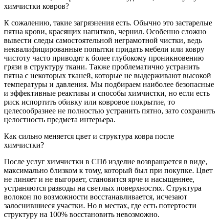
химчистки ковров?
К сожалению, такие загрязнения есть. Обычно это застарелые
пятна крови, красящих напитков, чернил. Особенно сложно
вывести следы самостоятельной неграмотной чистки, ведь
неквалифицированные попытки придать мебели или ковру
чистоту часто приводят к более глубокому проникновению
грязи в структуру ткани. Также проблематично устранить
пятна с некоторых тканей, которые не выдерживают высокой
температуры и давления. Мы подбираем наиболее безопасные
и эффективные реактивы и способы химчистки, но если есть
риск испортить обивку или ковровое покрытие, то
целесообразнее не полностью устранить пятно, зато сохранить
целостность предмета интерьера.
Как сильно меняется цвет и структура ковра после
химчистки?
После услуг химчистки в СПб изделие возвращается в виде,
максимально близком к тому, который был при покупке. Цвет
не линяет и не выгорает, становится ярче и насыщеннее,
устраняются разводы на светлых поверхностях. Структура
волокон по возможности восстанавливается, исчезают
залоснившиеся участки. Но в местах, где есть потертости
структуру на 100% восстановить невозможно.