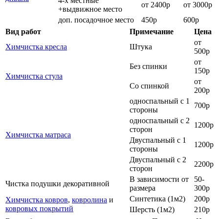
4-х местные
от 2400р
от 3000р
+выдвижное место
доп. посадочное место
450р
600р
Вид работ
Примечание
Цена
от
Химчистка кресла
Штука
500р
от
Без спинки
150р
Химчистка стула
от
Со спинкой
200р
односпальный с 1
700р
стороны
односпальный с 2
1200р
сторон
Химчистка матраса
Двуспальный с 1
1200р
стороны
Двуспальный с 2
2200р
сторон
В зависимости от
50-
Чистка подушки декоративной
размера
300р
Синтетика (1м2)
200р
Химчистка ковров
,
ковролина
и
ковровых покрытий
Шерсть (1м2)
210р