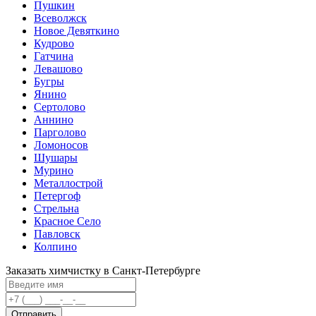
Пушкин
Всеволжск
Новое Девяткино
Кудрово
Гатчина
Левашово
Бугры
Янино
Сертолово
Аннино
Парголово
Ломоносов
Шушары
Мурино
Металлострой
Петергоф
Стрельна
Красное Село
Павловск
Колпино
Заказать химчистку в Санкт-Петербурге
Отправить