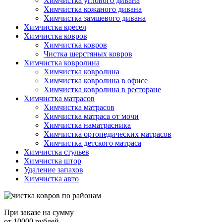
Химчистка углового дивана
Химчистка кожаного дивана
Химчистка замшевого дивана
Химчистка кресел
Химчистка ковров
Химчистка ковров
Чистка шерстяных ковров
Химчистка ковролина
Химчистка ковролина
Химчистка ковролина в офисе
Химчистка ковролина в ресторане
Химчистка матрасов
Химчистка матрасов
Химчистка матраса от мочи
Химчистка наматрасника
Химчистка ортопедических матрасов
Химчистка детского матраса
Химчистка стульев
Химчистка штор
Удаление запахов
Химчистка авто
При заказе на сумму
от 10000 рублей