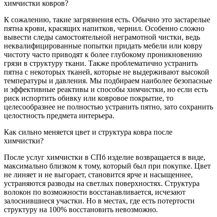
химчистки ковров?
К сожалению, такие загрязнения есть. Обычно это застарелые
пятна крови, красящих напитков, чернил. Особенно сложно
вывести следы самостоятельной неграмотной чистки, ведь
неквалифицированные попытки придать мебели или ковру
чистоту часто приводят к более глубокому проникновению
грязи в структуру ткани. Также проблематично устранить
пятна с некоторых тканей, которые не выдерживают высокой
температуры и давления. Мы подбираем наиболее безопасные
и эффективные реактивы и способы химчистки, но если есть
риск испортить обивку или ковровое покрытие, то
целесообразнее не полностью устранить пятно, зато сохранить
целостность предмета интерьера.
Как сильно меняется цвет и структура ковра после
химчистки?
После услуг химчистки в СПб изделие возвращается в виде,
максимально близком к тому, который был при покупке. Цвет
не линяет и не выгорает, становится ярче и насыщеннее,
устраняются разводы на светлых поверхностях. Структура
волокон по возможности восстанавливается, исчезают
залоснившиеся участки. Но в местах, где есть потертости
структуру на 100% восстановить невозможно.