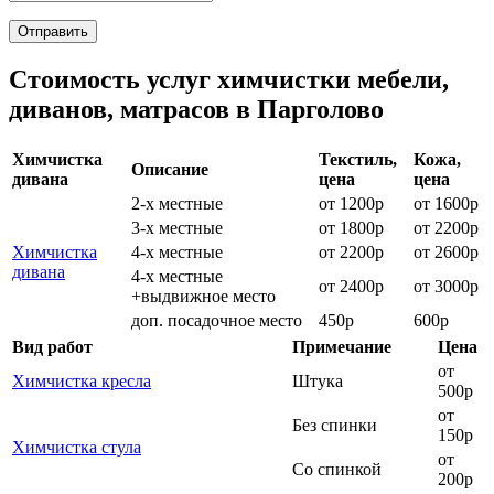
Отправить
Стоимость услуг химчистки мебели,
диванов, матрасов в Парголово
Химчистка
Текстиль,
Кожа,
Описание
дивана
цена
цена
2-х местные
от 1200р
от 1600р
3-х местные
от 1800р
от 2200р
Химчистка
4-х местные
от 2200р
от 2600р
дивана
4-х местные
от 2400р
от 3000р
+выдвижное место
доп. посадочное место
450р
600р
Вид работ
Примечание
Цена
от
Химчистка кресла
Штука
500р
от
Без спинки
150р
Химчистка стула
от
Со спинкой
200р