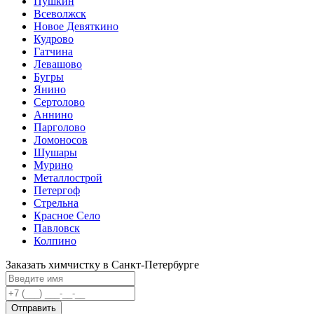
Пушкин
Всеволжск
Новое Девяткино
Кудрово
Гатчина
Левашово
Бугры
Янино
Сертолово
Аннино
Парголово
Ломоносов
Шушары
Мурино
Металлострой
Петергоф
Стрельна
Красное Село
Павловск
Колпино
Заказать химчистку в Санкт-Петербурге
Отправить