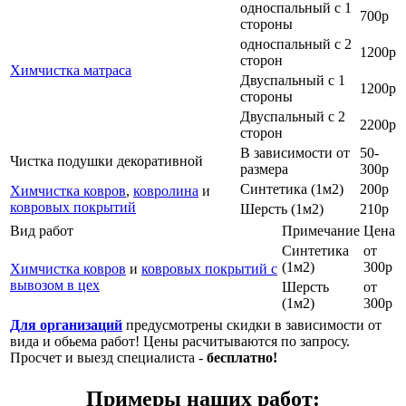
односпальный с 1
700р
стороны
односпальный с 2
1200р
сторон
Химчистка матраса
Двуспальный с 1
1200р
стороны
Двуспальный с 2
2200р
сторон
В зависимости от
50-
Чистка подушки декоративной
размера
300р
Синтетика (1м2)
200р
Химчистка ковров
,
ковролина
и
ковровых покрытий
Шерсть (1м2)
210р
Вид работ
Примечание
Цена
Синтетика
от
(1м2)
300р
Химчистка ковров
и
ковровых покрытий с
вывозом в цех
Шерсть
от
(1м2)
300р
Для организаций
предусмотрены скидки в зависимости от
вида и обьема работ! Цены расчитываются по запросу.
Просчет и выезд специалиста -
бесплатно!
Примеры наших работ: