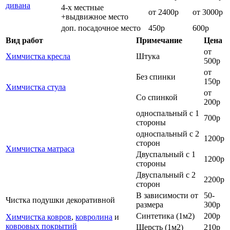
дивана
4-х местные
от 2400р
от 3000р
+выдвижное место
доп. посадочное место
450р
600р
Вид работ
Примечание
Цена
от
Химчистка кресла
Штука
500р
от
Без спинки
150р
Химчистка стула
от
Со спинкой
200р
односпальный с 1
700р
стороны
односпальный с 2
1200р
сторон
Химчистка матраса
Двуспальный с 1
1200р
стороны
Двуспальный с 2
2200р
сторон
В зависимости от
50-
Чистка подушки декоративной
размера
300р
Синтетика (1м2)
200р
Химчистка ковров
,
ковролина
и
ковровых покрытий
Шерсть (1м2)
210р