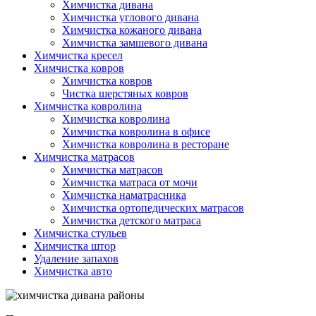
Химчистка дивана
Химчистка углового дивана
Химчистка кожаного дивана
Химчистка замшевого дивана
Химчистка кресел
Химчистка ковров
Химчистка ковров
Чистка шерстяных ковров
Химчистка ковролина
Химчистка ковролина
Химчистка ковролина в офисе
Химчистка ковролина в ресторане
Химчистка матрасов
Химчистка матрасов
Химчистка матраса от мочи
Химчистка наматрасника
Химчистка ортопедических матрасов
Химчистка детского матраса
Химчистка стульев
Химчистка штор
Удаление запахов
Химчистка авто