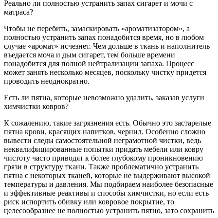
Реально ли полностью устранить запах сигарет и мочи с
матраса?
Чтобы не перебить, замаскировать «ароматизатором», а
полностью устранить запах понадобится время, но в любом
случае «аромат» исчезнет. Чем дольше в ткань и наполнитель
въедается моча и дым сигарет, тем больше времени
понадобится для полной нейтрализации запаха. Процесс
может занять несколько месяцев, поскольку чистку придется
проводить неоднократно.
Есть ли пятна, которые невозможно удалить, заказав услуги
химчистки ковров?
К сожалению, такие загрязнения есть. Обычно это застарелые
пятна крови, красящих напитков, чернил. Особенно сложно
вывести следы самостоятельной неграмотной чистки, ведь
неквалифицированные попытки придать мебели или ковру
чистоту часто приводят к более глубокому проникновению
грязи в структуру ткани. Также проблематично устранить
пятна с некоторых тканей, которые не выдерживают высокой
температуры и давления. Мы подбираем наиболее безопасные
и эффективные реактивы и способы химчистки, но если есть
риск испортить обивку или ковровое покрытие, то
целесообразнее не полностью устранить пятно, зато сохранить